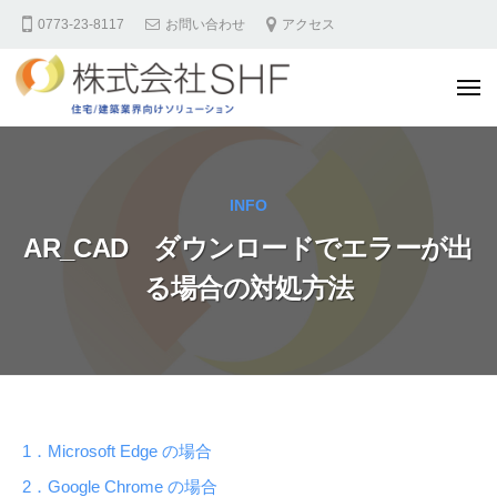
株
コ
0773-23-8117
お問い合わせ
アクセス
式
ン
会
テ
社
メ
ン
S
ニ
ュ
H
ツ
ー
株
F
へ
式
住
ス
会
INFO
宅
キ
社
業
AR_CAD ダウンロードでエラーが出
ッ
S
界
る場合の対処方法
プ
様
H
向
F
け
住
サ
宅
イ
業
ト
AR_CAD
界
1．Microsoft Edge の場合
様
2．Google Chrome の場合
ダ