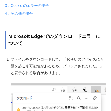
向
3．Cookie のエラーの場合
ウ
け
4．その他の場合
ン
サ
イ
ロ
ト
ー
Microsoft Edge でのダウンロードエラーに
ド
ついて
で
ファイルをダウンロードして、「お使いのデバイスに問
エ
題を起こす可能性があるため、ブロックされました。」
ラ
と表示される場合があります。
ー
が
出
る