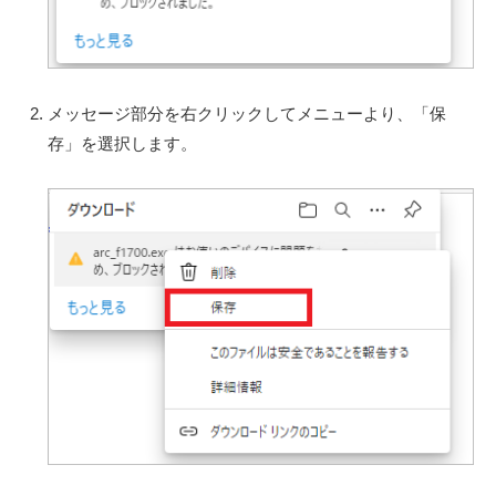
場
合
の
メッセージ部分を右クリックしてメニューより、「保
対
存」を選択します。
処
方
法
2024
年
1
月
10
日
by
shfadmin