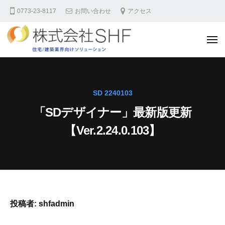
株
コ
0773-23-8117
お問い合わせ
アクセス
式
ン
会
テ
社
メ
ン
S
ニ
ュ
H
ツ
ー
株
F
へ
式
住
ス
会
SD 2240103
宅
キ
社
業
「SDデザイナー」最新版更新
ッ
S
界
【Ver.2.24.0.103】
プ
様
H
向
F
け
住
サ
宅
イ
業
ト
投稿者:
shfadmin
界
様