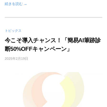
d
続きを読む →
m
i
n
トピックス
今こそ導入チャンス！「簡易AI筆跡診
断50%OFFキャンペーン」
2025年2月19日
b
y
s
h
f
a
d
m
i