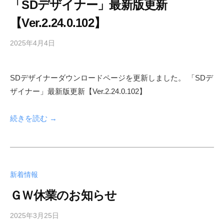
「SDデザイナー」最新版更新
【Ver.2.24.0.102】
2025年4月4日
b
y
s
SDデザイナーダウンロードページを更新しました。 「SDデ
h
ザイナー」最新版更新【Ver.2.24.0.102】
f
a
d
続きを読む →
m
i
n
新着情報
ＧＷ休業のお知らせ
2025年3月25日
b