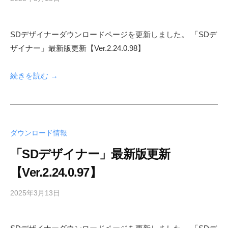
y
s
SDデザイナーダウンロードページを更新しました。 「SDデ
h
ザイナー」最新版更新【Ver.2.24.0.98】
f
a
d
続きを読む →
m
i
n
ダウンロード情報
「SDデザイナー」最新版更新
【Ver.2.24.0.97】
2025年3月13日
b
y
s