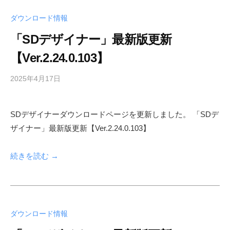
向
ダウンロード情報
け
サ
「SDデザイナー」最新版更新
イ
【Ver.2.24.0.103】
ト
2025年4月17日
b
y
s
SDデザイナーダウンロードページを更新しました。 「SDデ
h
ザイナー」最新版更新【Ver.2.24.0.103】
f
a
d
続きを読む →
m
i
n
ダウンロード情報