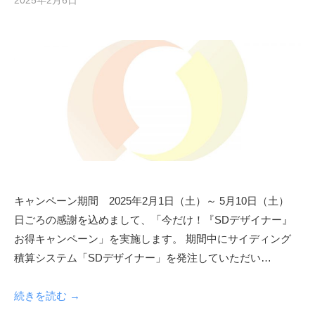
2025年2月6日
b
y
s
h
f
a
d
m
i
n
キャンペーン期間 2025年2月1日（土）～ 5月10日（土）
日ごろの感謝を込めまして、「今だけ！『SDデザイナー』
お得キャンペーン」を実施します。 期間中にサイディング
積算システム「SDデザイナー」を発注していただい…
続きを読む →