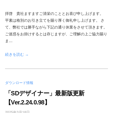
y
s
拝啓 貴社ますますご清栄のこととお喜び申し上げます。
h
平素は格別のお引き立てを賜り厚く御礼申し上げます。 さ
f
a
て、弊社では勝手ながら下記の通り休業をさせて頂きます。
d
ご迷惑をお掛けするとは存じますが、ご理解の上ご協力賜り
m
ま…
i
n
続きを読む →
ダウンロード情報
「SDデザイナー」最新版更新
【Ver.2.24.0.98】
2025年3月18日
b