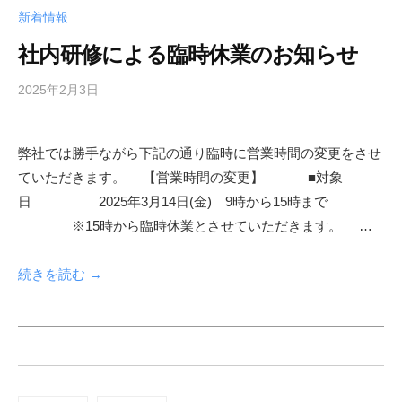
新着情報
社内研修による臨時休業のお知らせ
2025年2月3日
b
y
s
弊社では勝手ながら下記の通り臨時に営業時間の変更をさせ
h
ていただきます。 【営業時間の変更】 ■対象
f
a
日 2025年3月14日(金) 9時から15時まで
d
※15時から臨時休業とさせていただきます。 …
m
i
続きを読む →
n
投
稿