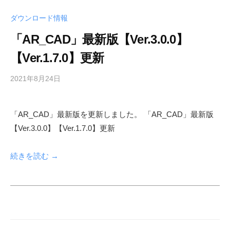
向
ダウンロード情報
け
サ
「AR_CAD」最新版【Ver.3.0.0】
イ
【Ver.1.7.0】更新
ト
2021年8月24日
b
y
s
「AR_CAD」最新版を更新しました。 「AR_CAD」最新版
h
【Ver.3.0.0】【Ver.1.7.0】更新
f
a
d
続きを読む →
m
i
n