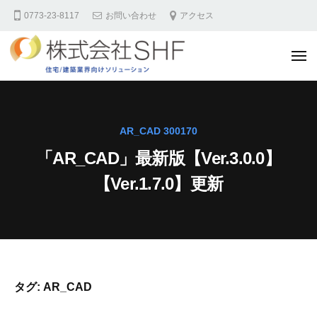
株
コ
0773-23-8117
お問い合わせ
アクセス
式
ン
会
テ
社
メ
ン
S
ニ
ュ
H
ツ
ー
株
F
へ
式
住
ス
会
AR_CAD 300170
宅
キ
社
業
「AR_CAD」最新版【Ver.3.0.0】
ッ
S
界
【Ver.1.7.0】更新
プ
様
H
向
F
け
住
サ
宅
イ
業
ト
タグ:
AR_CAD
界
様