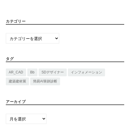
カテゴリー
カ
テ
ゴ
リ
タグ
ー
AR_CAD
Bb
SDデザイナー
インフォメーション
建築建材展
簡易AI筆跡診断
アーカイブ
ア
ー
カ