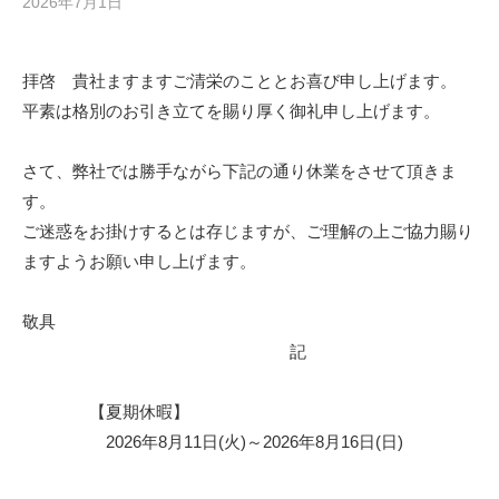
2026年7月1日
b
向
y
け
s
サ
拝啓 貴社ますますご清栄のこととお喜び申し上げます。
h
イ
平素は格別のお引き立てを賜り厚く御礼申し上げます。
f
a
ト
d
さて、弊社では勝手ながら下記の通り休業をさせて頂きま
m
す。
i
ご迷惑をお掛けするとは存じますが、ご理解の上ご協力賜り
n
ますようお願い申し上げます。
敬具
記
【夏期休暇】
2026年8月11日(火)～2026年8月16日(日)