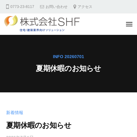
株
コ
0773-23-8117
お問い合わせ
アクセス
式
ン
会
テ
社
メ
ン
S
ニ
ュ
H
ツ
ー
株
F
へ
式
住
ス
会
INFO 20260701
宅
キ
社
業
夏期休暇のお知らせ
ッ
S
界
プ
様
H
向
F
け
住
サ
宅
イ
新着情報
業
ト
夏期休暇のお知らせ
界
様