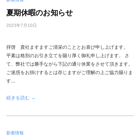
向
夏期休暇のお知らせ
け
サ
2023年7月10日
b
イ
y
ト
s
拝啓 貴社ますますご清栄のこととお喜び申し上げます。
h
平素は格別のお引き立てを賜り厚く御礼申し上げます。 さ
f
a
て、弊社では勝手ながら下記の通り休業をさせて頂きます。
d
ご迷惑をお掛けするとは存じますがご理解の上ご協力賜りま
m
す…
i
n
続きを読む →
新着情報