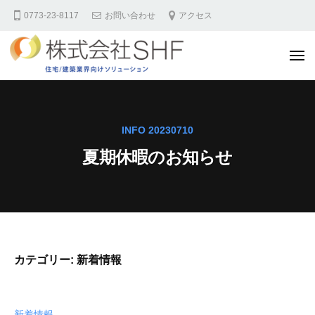
株
コ
0773-23-8117
お問い合わせ
アクセス
式
ン
会
テ
社
メ
ン
S
ニ
ュ
H
ツ
ー
株
F
へ
式
住
ス
会
INFO 20230710
宅
キ
社
業
夏期休暇のお知らせ
ッ
S
界
プ
様
H
向
F
け
住
サ
宅
イ
カテゴリー:
新着情報
業
ト
界
様
新着情報