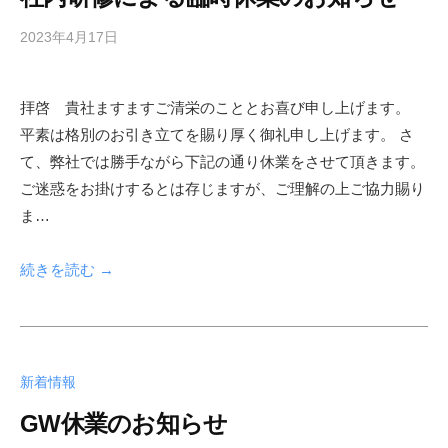
2023年4月17日
b
y
s
拝啓 貴社ますますご清栄のこととお喜び申し上げます。
h
平素は格別のお引き立てを賜り厚く御礼申し上げます。 さ
f
a
て、弊社では勝手ながら下記の通り休業をさせて頂きます。
d
ご迷惑をお掛けするとは存じますが、ご理解の上ご協力賜り
m
ま…
i
n
続きを読む →
新着情報
GW休業のお知らせ