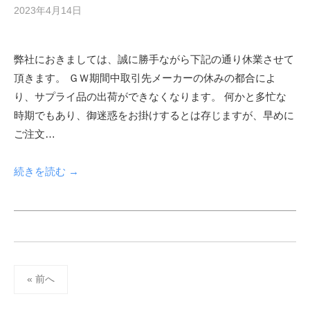
2023年4月14日
b
y
s
弊社におきましては、誠に勝手ながら下記の通り休業させて
h
頂きます。 ＧＷ期間中取引先メーカーの休みの都合によ
f
a
り、サプライ品の出荷ができなくなります。 何かと多忙な
d
時期でもあり、御迷惑をお掛けするとは存じますが、早めに
m
ご注文…
i
n
続きを読む →
投
稿
« 前へ
ナ
ビ