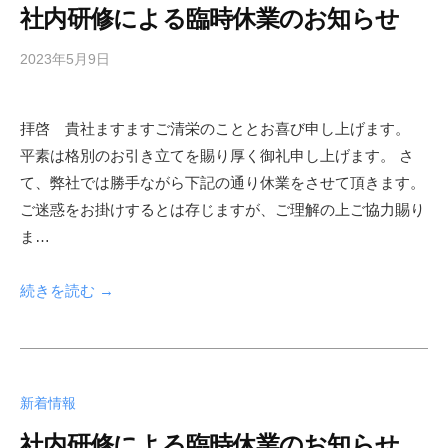
社内研修による臨時休業のお知らせ
2023年5月9日
b
y
s
拝啓 貴社ますますご清栄のこととお喜び申し上げます。
h
平素は格別のお引き立てを賜り厚く御礼申し上げます。 さ
f
a
て、弊社では勝手ながら下記の通り休業をさせて頂きます。
d
ご迷惑をお掛けするとは存じますが、ご理解の上ご協力賜り
m
ま…
i
n
続きを読む →
新着情報
社内研修による臨時休業のお知らせ