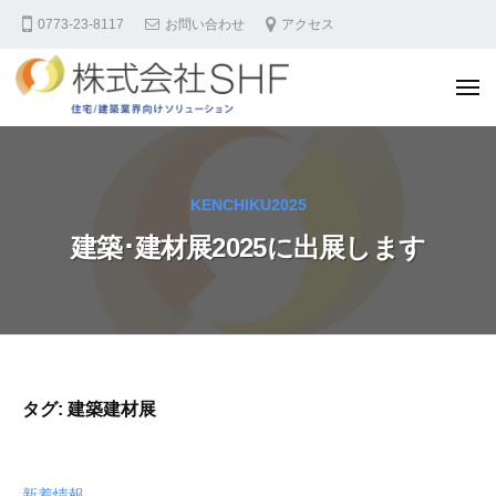
株
コ
0773-23-8117
お問い合わせ
アクセス
式
ン
会
テ
社
メ
ン
S
ニ
ュ
H
ツ
ー
株
F
へ
式
住
ス
会
KENCHIKU2025
宅
キ
社
業
建築･建材展2025に出展します
ッ
S
界
プ
様
H
向
F
け
住
サ
宅
イ
タグ:
建築建材展
業
ト
界
様
新着情報