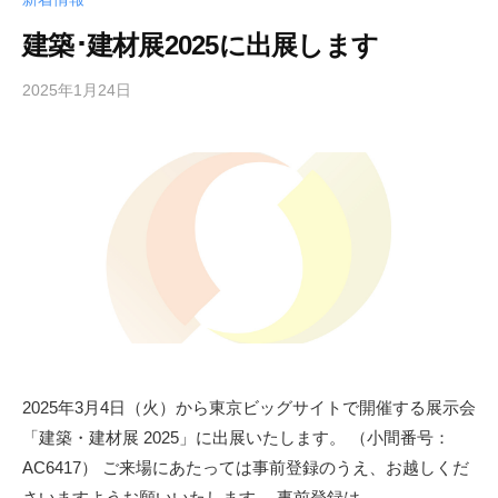
向
建築･建材展2025に出展します
け
サ
2025年1月24日
b
イ
y
ト
s
h
f
a
d
m
i
n
2025年3月4日（火）から東京ビッグサイトで開催する展示会
「建築・建材展 2025」に出展いたします。 （小間番号：
AC6417） ご来場にあたっては事前登録のうえ、お越しくだ
さいますようお願いいたします。 事前登録は…