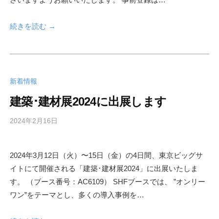
続きを読む →
新着情報
建築･建材展2024に出展します
2024年2月16日
b
y
s
2024年3月12日（火）〜15日（金）の4日間、東京ビッグサ
h
イトにて開催される「建築･建材展2024」に出展いたしま
f
a
す。 （ブース番号：AC6109） SHFブースでは、 ”オンリー
d
ワン”をテーマとし、多くの導入事例を…
m
i